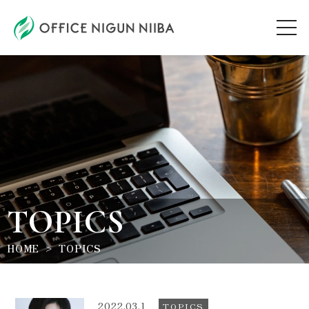
AUDITION
ARTIST
TOPICS
TOPICS
WORKSHOP
HOME
TOPICS
ABOUT
2022.03.1
TOPICS