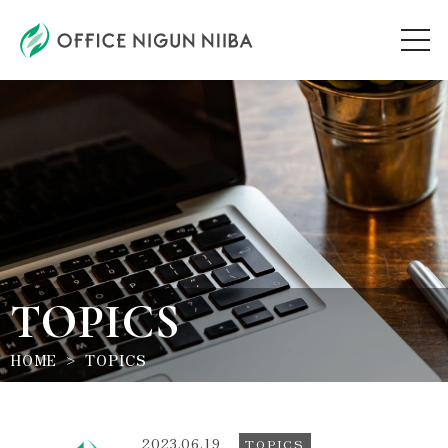
AUDITION
ARTIST
TOPICS
TOPICS
WORKSHOP
HOME
TOPICS
ABOUT
2023.06.19
TOPICS