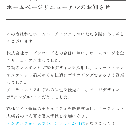
ホームページリニューアルのお知らせ
CONTACT
この度は弊社ホームページにアクセスいただき誠にありがと
うございます。
株式会社オープンロードとの合併に伴い、ホームページを全
面リニューアル致しました。
最新のレスポンシブWebデザインを採用し、スマートフォン
やタブレット端末からも快適にブラウジングできるよう刷新
しました。
アーティストそれぞれの個性を優先とし、ページデザイン
は“
シンプル
”にこだわりました。
Webサイト全体のセキュリティを徹底管理し、アーティスト
志望者のご応募は個人情報を確実に守り、
デジタルフォームでのエントリーが可能
となりました！