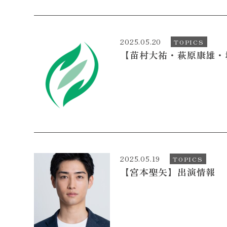
2025.05.20
TOPICS
【苗村大祐・萩原康雄・
2025.05.19
TOPICS
【宮本聖矢】出演情報