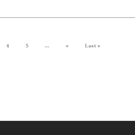
4
5
...
»
Last »