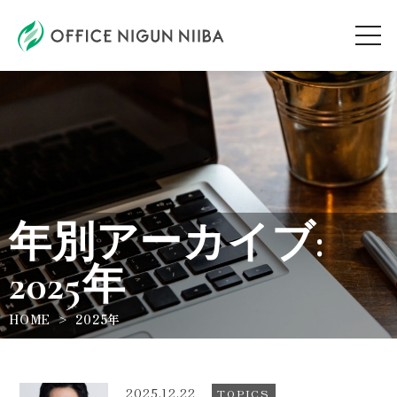
AUDITION
ARTIST
年別アーカイブ:
TOPICS
2025年
WORKSHOP
HOME
2025年
ABOUT
2025.12.22
TOPICS