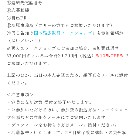
⑤連絡先電話番号
⑥応募動機
⑦自己PR
⑧所属事務所（フリーの方でもご参加いただけます）
⑨同日告知の
国本雅広監督ワークショップ
にも参加希望か
（はい／いいえ）
※両方のワークショップにご参加の場合、参加費は通常
33,000円のところ⇒合計
29,700円
（税込）
※10%OFF※
で
ご参加いただけます。
上記のほか、当日の本人確認のため、顔写真をメールに添付
ください。
＜注意事項＞
・定員になり次第 受付を終了いたします。
・ご参加いただける方に、参加費の振込方法・ワークショッ
プ会場などの詳細をメールにてご案内いたします。
・プロフィールをお持ちの方はメールに添付ください。
・活動報告といたしまして、2日目終了後に講師との集合写