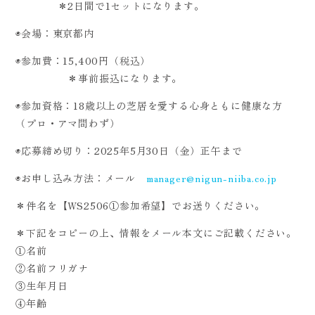
＊2日間で1セットになります。
◉会場：東京都内
◉参加費：15,400円（税込）
＊事前振込になります。
◉参加資格：18歳以上の芝居を愛する心身ともに健康な方
（プロ・アマ問わず）
◉応募締め切り：2025年5月30日（金）正午まで
◉お申し込み方法：メール
manager@nigun-niiba.co.jp
＊件名を【WS2506①参加希望】でお送りください。
＊下記をコピーの上、情報をメール本文にご記載ください。
①名前
②名前フリガナ
③生年月日
④年齢