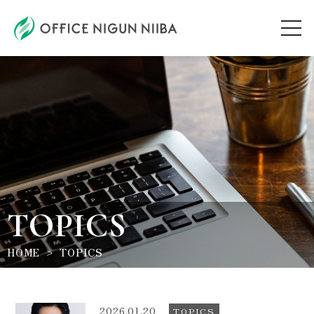
AUDITION
ARTIST
TOPICS
TOPICS
WORKSHOP
HOME
TOPICS
ABOUT
2026.01.20
TOPICS