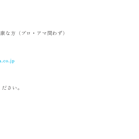
健康な方（プロ・アマ問わず）
.co.jp
。
ください。