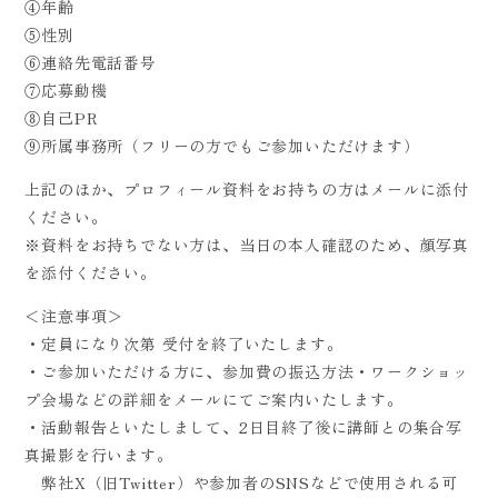
④年齢
⑤性別
⑥連絡先電話番号
⑦応募動機
⑧自己PR
⑨所属事務所（フリーの方でもご参加いただけます）
上記のほか、プロフィール資料をお持ちの方はメールに添付
ください。
※資料をお持ちでない方は、当日の本人確認のため、顔写真
を添付ください。
＜注意事項＞
・定員になり次第 受付を終了いたします。
・ご参加いただける方に、参加費の振込方法・ワークショッ
プ会場などの詳細をメールにてご案内いたします。
・活動報告といたしまして、2日目終了後に講師との集合写
真撮影を行います。
弊社X（旧Twitter）や参加者のSNSなどで使用される可