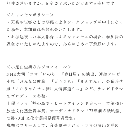
能性ございますが、何卒ご了承いただけますと幸いです。
＜キャンセルポリシー＞
・天候や災害などの事態によりワークショップが中止になっ
た場合、参加費は全額返金いたします。
・お振込後にご本人都合によるキャンセルの場合、参加費の
返金はいたしかねますので、あらかじめご了承願います。
＜小見山佳典さんプロフィール＞
NHK大河ドラマ「いのち」「春日局」の演出、連続テレビ
小説「おんなは度胸」「天うらら」「まんてん」、金曜時代
劇「とおりゃんせ～深川人情澪通り～」など、テレビドラマ
のプロデュース多数。
土曜ドラマ「熱の島で～ヒートアイランド東京～」で第38回
放送文化基金賞本賞、オーディオドラマ「73年前の紙風船」
で第73回 文化庁芸術祭優秀賞受賞。
現在はフリーとして、音楽劇やラジオドラマの演出を務め