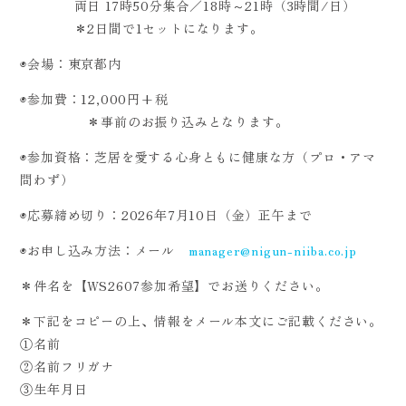
両日 17時50分集合／18時～21時（3時間/日）
＊2日間で1セットになります。
◉会場：東京都内
◉参加費：12,000円+税
＊事前のお振り込みとなります。
◉参加資格：芝居を愛する心身ともに健康な方（プロ・アマ
問わず）
◉応募締め切り：2026年7月10日（金）正午まで
◉お申し込み方法：メール
manager@nigun-niiba.co.jp
＊件名を【WS2607参加希望】でお送りください。
＊下記をコピーの上、情報をメール本文にご記載ください。
①名前
②名前フリガナ
③生年月日