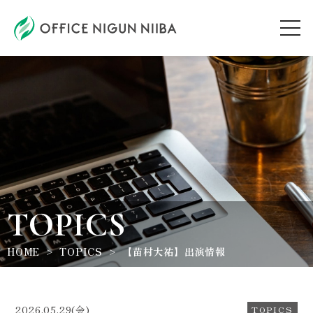
AUDITION
ARTIST
TOPICS
TOPICS
WORKSHOP
HOME
TOPICS
【苗村大祐】出演情報
ABOUT
2026.05.29(金)
TOPICS