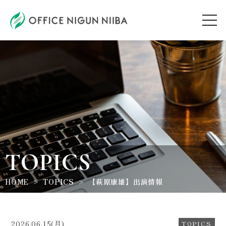
AUDITION
ARTIST
TOPICS
TOPICS
WORKSHOP
HOME
TOPICS
【萩原康雄】出演情報
ABOUT
2026.06.15(月)
TOPICS