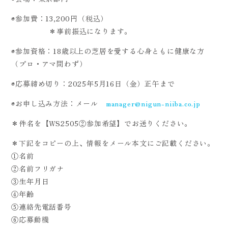
◉参加費：13,200円（税込）
＊事前振込になります。
◉参加資格：18歳以上の芝居を愛する心身ともに健康な方
（プロ・アマ問わず）
◉応募締め切り：2025年5月16日（金）正午まで
◉お申し込み方法：メール
manager@nigun-niiba.co.jp
＊件名を【WS2505②参加希望】でお送りください。
＊下記をコピーの上、情報をメール本文にご記載ください。
①名前
②名前フリガナ
③生年月日
④年齢
⑤連絡先電話番号
⑥応募動機