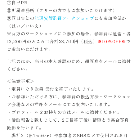
⑦自己PR
⑧所属事務所（フリーの方でもご参加いただけます）
⑨同日告知の
池辺安智監督ワークショップ
にも参加希望か
（はい／いいえ）
※両方のワークショップにご参加の場合、参加費は通常・各
13,200円のところ⇒合計
23,760円
（税込）
※10%OFF※
で
ご参加いただけます。
上記のほか、当日の本人確認のため、顔写真をメールに添付
ください。
＜注意事項＞
・定員になり次第 受付を終了いたします。
・ご参加いただける方に、参加費の振込方法・ワークショッ
プ会場などの詳細をメールにてご案内いたします。
・プロフィールをお持ちの方はメールに添付ください。
・活動報告と致しまして、2日目終了後に講師との集合写真
撮影を行います。
弊社X（旧Twitter）や参加者のSNSなどで使用される可