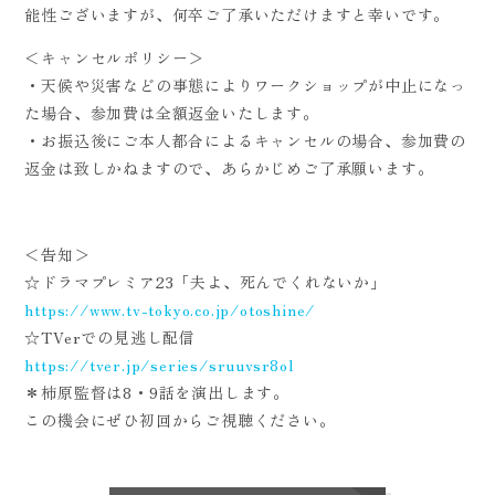
能性ございますが、何卒ご了承いただけますと幸いです。
＜キャンセルポリシー＞
・天候や災害などの事態によりワークショップが中止になっ
た場合、参加費は全額返金いたします。
・お振込後にご本人都合によるキャンセルの場合、参加費の
返金は致しかねますので、あらかじめご了承願います。
＜告知＞
☆ドラマプレミア23「夫よ、死んでくれないか」
https://www.tv-tokyo.co.jp/otoshine/
☆TVerでの見逃し配信
https://tver.jp/series/sruuvsr8ol
＊柿原監督は8・9話を演出します。
この機会にぜひ初回からご視聴ください。