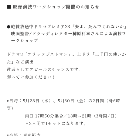
映像演技ワークショップ開催のお知らせ
絶賛放送中ドラマプレミア23「夫よ、死んでくれないか」
映画監督/ドラマディレクター柿原利幸さんによる演技ワ
ークショップ
ドラマ8「ブラックポストマン」、土ドラ「三千円の使いか
た」など演出
役者としてアピールのチャンスです。
奮ってご参加ください！
◉日時：5月28日（水）、5月30日（金）の2日間（計6時
間）
両日 17時50分集合／18時～21時（3時間/日）
＊2日間で1セットになります。
◉会場：東京都内