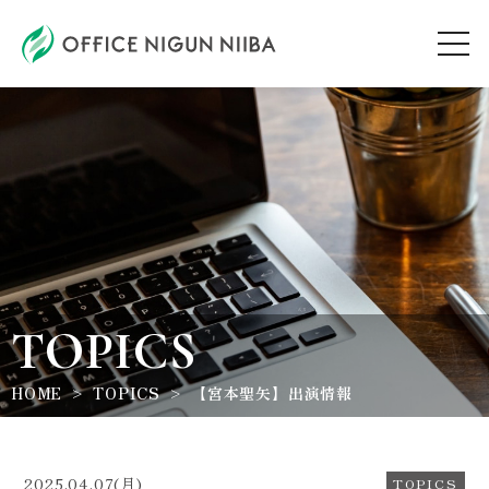
AUDITION
ARTIST
TOPICS
TOPICS
WORKSHOP
HOME
TOPICS
【宮本聖矢】出演情報
ABOUT
2025.04.07(月)
TOPICS