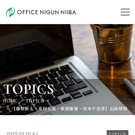
AUDITION
ARTIST
TOPICS
TOPICS
HOME
TOPICS
WORKSHOP
【藤原新太・苗村大祐・萩原康雄・宮本千奈津】出演情報
ABOUT
2025.03.11(火)
TOPICS