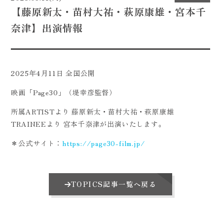
【藤原新太・苗村大祐・萩原康雄・宮本千
CONTACT
奈津】出演情報
2025年4月11日 全国公開
映画「Page30」（堤幸彦監督）
所属ARTISTより 藤原新太・苗村大祐・萩原康雄
TRAINEEより 宮本千奈津が出演いたします。
＊公式サイト：
https://page30-film.jp/
TOPICS記事一覧へ戻る