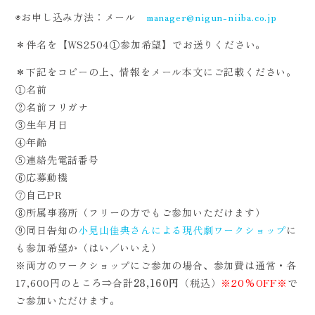
◉お申し込み方法：メール
manager@nigun-niiba.co.jp
＊件名を【WS2504①参加希望】でお送りください。
＊下記をコピーの上、情報をメール本文にご記載ください。
①名前
②名前フリガナ
③生年月日
④年齢
⑤連絡先電話番号
⑥応募動機
⑦自己PR
⑧所属事務所（フリーの方でもご参加いただけます）
⑨同日告知の
小見山佳典さんによる現代劇ワークショップ
に
も参加希望か（はい／いいえ）
※両方のワークショップにご参加の場合、参加費は通常・各
17,600円のところ⇒合計
28,160円
（税込）
※20%OFF※
で
ご参加いただけます。