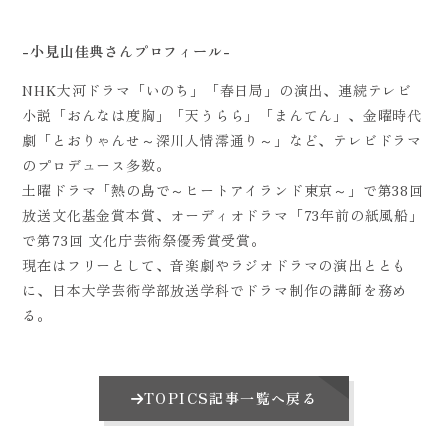
-小見山佳典さんプロフィール-
NHK大河ドラマ「いのち」「春日局」の演出、連続テレビ
小説「おんなは度胸」「天うらら」「まんてん」、金曜時代
劇「とおりゃんせ～深川人情澪通り～」など、テレビドラマ
のプロデュース多数。
土曜ドラマ「熱の島で～ヒートアイランド東京～」で第38回
放送文化基金賞本賞、オーディオドラマ「73年前の紙風船」
で第73回 文化庁芸術祭優秀賞受賞。
現在はフリーとして、音楽劇やラジオドラマの演出ととも
に、日本大学芸術学部放送学科でドラマ制作の講師を務め
る。
TOPICS記事一覧へ戻る