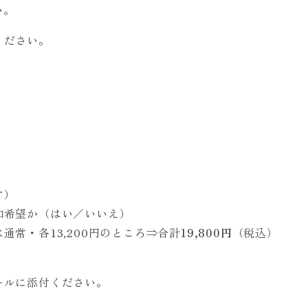
い。
ください。
す）
加希望か（はい／いいえ）
常・各13,200円のところ⇒合計
19,800円
（税込）
ールに添付ください。