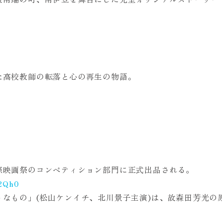
た高校教師の転落と心の再生の物語。
。
際映画祭のコンペティション部門に正式出品される。
2Qh0
なもの」(松山ケンイチ、北川景子主演)は、故森田芳光の