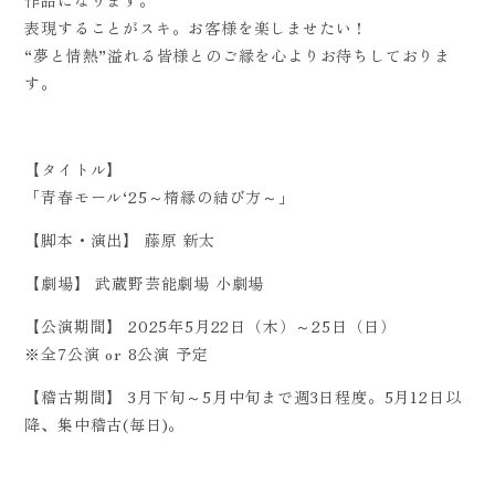
作品になります。
表現することがスキ。お客様を楽しませたい！
“夢と情熱”溢れる皆様とのご縁を心よりお待ちしておりま
す。
【タイトル】
「青春モール‘25～楕縁の結び方～」
【脚本・演出】 藤原 新太
【劇場】 武蔵野芸能劇場 小劇場
【公演期間】 2025年5月22日（木）～25日（日）
※全7公演 or 8公演 予定
【稽古期間】 3月下旬～5月中旬まで週3日程度。5月12日以
降、集中稽古(毎日)。