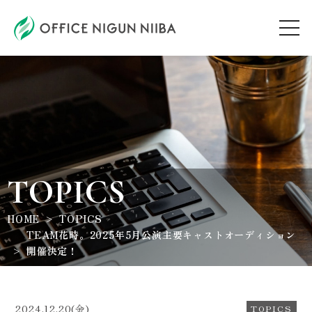
AUDITION
ARTIST
TOPICS
TOPICS
HOME
TOPICS
WORKSHOP
TEAM花時。2025年5月公演主要キャストオーディション
開催決定！
ABOUT
2024.12.20(金)
TOPICS