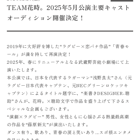
TEAM花時。2025年5月公演主要キャスト
CONTACT
オーディション開催決定！
2019年に大好評を博した“ラグビー×恋バナ作品”「青春モ
ール」が満を持して再演決定！
2025年、春にリニューアルとなる武蔵野芸能小劇場にて上
演いたします。
本公演では、日本を代表するラガーマン“浅野良太”さん（元
ラグビー日本代表キャプテン、元NECグリーンロケッツキ
ャプテン）によるタイトル題字に、“楽書きDESIGNER-聰
助”さんが、花時。×聰助文字で作品を盛り上げて下さるス
ペシャルな企画もございます。
“演劇×ラグビー” 男性、女性ともに心揺さぶる熱量最高潮
の作品を“藤原新太”が演出いたします。
ダンス有り、歌あり、青春の涙と笑いあり…スポ根エンタメ