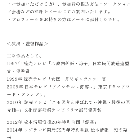
・ご参加いただける方に、参加費の振込方法・ワークショッ
プ会場などの詳細をメールにてご案内いたします。
・プロフィールをお持ちの方はメールに添付ください。
＜演出・監督作品＞
主な作品として、
1997年 読売テレビ「心療内科医・涼子」日本民間放送連盟
賞・優秀賞
1999年 読売テレビ「女医」月間ギャラクシー賞
2009年 日本テレビ「アイシテル～海容～」東京ドラマアワ
ード・グランプリ。
2010年 読売テレビ「ニセ医者と呼ばれて～沖縄・最後の医
介輔~」文化庁芸術祭テレビドラマ部門優秀賞
2012年 松本清張没後20年特別企画「疑惑」
2014年 フジテレビ開局55周年特別番組 松本清張「死の発
送」