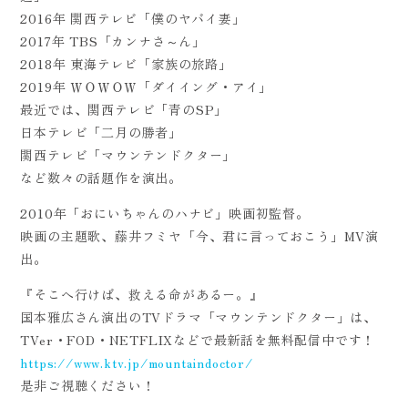
2016年 関西テレビ「僕のヤバイ妻」
2017年 TBS「カンナさ～ん」
2018年 東海テレビ「家族の旅路」
2019年 ＷＯＷＯＷ「ダイイング・アイ」
最近では、関西テレビ「青のSP」
日本テレビ「二月の勝者」
関西テレビ「マウンテンドクター」
など数々の話題作を演出。
2010年「おにいちゃんのハナビ」映画初監督。
映画の主題歌、藤井フミヤ「今、君に言っておこう」MV演
出。
『そこへ行けば、救える命があるー。』
国本雅広さん演出のTVドラマ「マウンテンドクター」は、
TVer・FOD・NETFLIXなどで最新話を無料配信中です！
https://www.ktv.jp/mountaindoctor/
是非ご視聴ください！