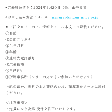
◉応募締め切り：2024年9月20日（金）正午まで
◉お申し込み方法：メール
manager@nigun-niiba.co.jp
＊下記をコピーの上、情報をメール本文にご記載ください。
①名前
②名前フリガナ
③生年月日
④年齢
⑤連絡先電話番号
⑥応募動機
⑦自己PR
⑧所属事務所（フリーの方でもご参加いただけます）
上記のほか、当日の本人確認のため、顔写真をメールに添付
ください。
＜注意事項＞
・定員になり次第 受付を終了いたします。