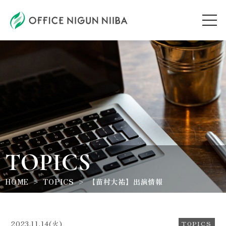
AUDITION
ARTIST
TOPICS
TOPICS
WORKSHOP
HOME
TOPICS
【苗村大祐】出演情報
ABOUT
2023.11.14(火)
TOPICS