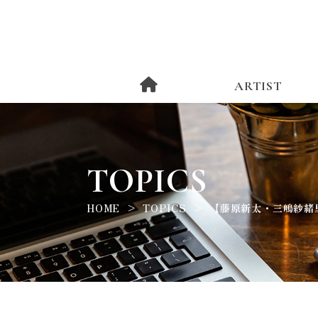
ARTIST
TOPICS
HOME
TOPICS
【藤原新太・三嶋紗緒